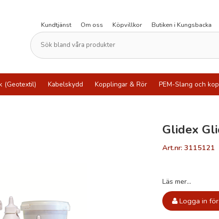
Kundtjänst
Om oss
Köpvillkor
Butiken i Kungsbacka
k (Geotextil)
Kabelskydd
Kopplingar & Rör
PEM-Slang och kop
Glidex Gl
Art.nr: 3115121
Läs mer...
Logga in för 