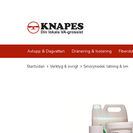
Avlopp & Dagvatten
Dränering & Isolering
Fiberdu
Startsidan
Verktyg & övrigt
Smörjmedel, tätning & lim