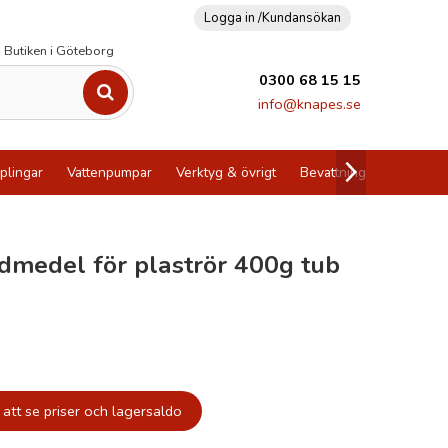
Logga in /
Kundansökan
Butiken i Göteborg
0300 68 15 15
info@knapes.se
plingar
Vattenpumpar
Verktyg & övrigt
Bevattning
Utförsälj
idmedel för plaströr 400g tub
att se priser och lagersaldo