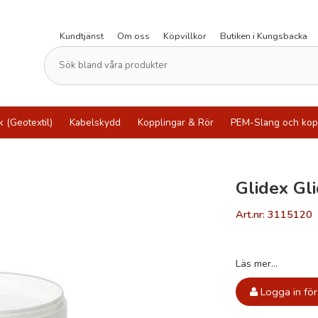
Kundtjänst
Om oss
Köpvillkor
Butiken i Kungsbacka
k (Geotextil)
Kabelskydd
Kopplingar & Rör
PEM-Slang och kop
Glidex Gl
Art.nr: 3115120
Läs mer...
Logga in för 