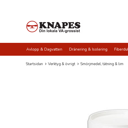
Avlopp & Dagvatten
Dränering & Isolering
Fiberdu
Startsidan
Verktyg & övrigt
Smörjmedel, tätning & lim