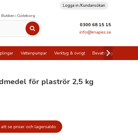
Logga in /
Kundansökan
Butiken i Göteborg
0300 68 15 15
info@knapes.se
plingar
Vattenpumpar
Verktyg & övrigt
Bevattning
Utförsälj
idmedel för plaströr 2,5 kg
att se priser och lagersaldo