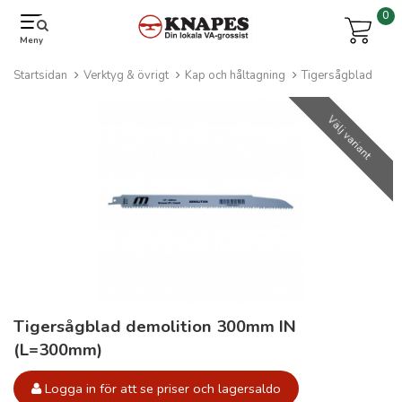
0
Meny
Startsidan
Verktyg & övrigt
Kap och håltagning
Tigersågblad
Välj variant
Tigersågblad demolition 300mm IN
(L=300mm)
Logga in för att se priser och lagersaldo