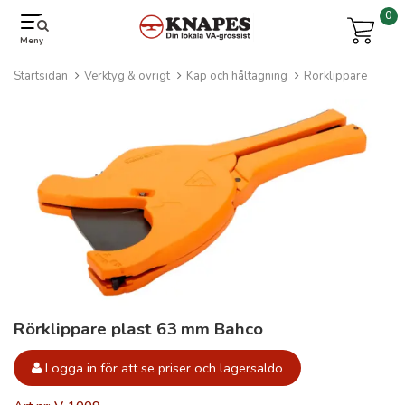
0
Meny
Startsidan
Verktyg & övrigt
Kap och håltagning
Rörklippare
Rörklippare plast 63 mm Bahco
Logga in för att se priser och lagersaldo