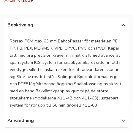
Art.nr: V-1009
Beskrivning
Rörsax PEM max 63 mm BahcoPassar för materialen PE,
PP, PB, PEX, MLP/MSR, VPE, CPVC, PVC och PVDF Kapar
lätt med bra precision Kräver minimal kraft med avancerat
spärrsystem ICS-system för snabbyte Skäret sitter infällt i
verktyget vilket minskar risken för att användaren skadar
sig Skär av rostfritt stål (Solingen) Specialutformad egg
och PTFE lågfriktionsbeläggning Snabblossning av skäret
med en hand Bekvämt grepp av gummi på de större
storlekarna (modellerna 411-42 och 411-63) Justerbart
system för rör upp till 50 mm (modell 411-63)
Användning