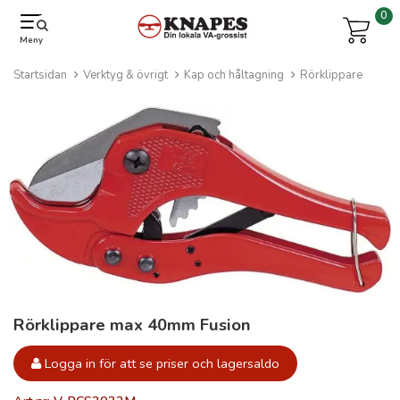
0
Meny
Startsidan
Verktyg & övrigt
Kap och håltagning
Rörklippare
Rörklippare max 40mm Fusion
Logga in för att se priser och lagersaldo