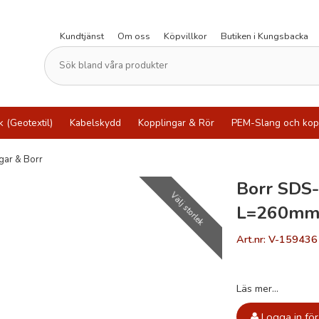
Kundtjänst
Om oss
Köpvillkor
Butiken i Kungsbacka
k (Geotextil)
Kabelskydd
Kopplingar & Rör
PEM-Slang och kop
gar & Borr
Borr SDS
Välj storlek
L=260mm
Art.nr: V-159436
Läs mer...
Logga in för 