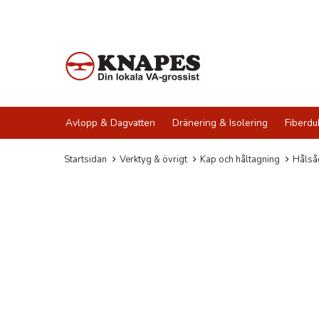
Avlopp & Dagvatten
Dränering & Isolering
Fiberdu
Startsidan
Verktyg & övrigt
Kap och håltagning
Hålså