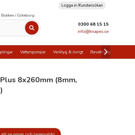
Logga in /
Kundansökan
Butiken i Göteborg
0300 68 15 15
info@knapes.se
plingar
Vattenpumpar
Verktyg & övrigt
Bevattning
Utförsälj
-Plus 8x260mm (8mm,
)
att se priser och lagersaldo