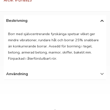
Art.nr: V-DT8923
Beskrivning
Borr med självcentrerande fyrskäriga spetsar vilket ger
mindre vibrationer, rundare hål och borrar 25% snabbare
än konkurrerande borrar. Avsedd för borrning i tegel,
betong, armerad betong, marmor, skiffer, bakelit mm.
Förpackad i återförslutbart rör.
Användning