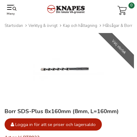
0
Meny
Startsidan
Verktyg & övrigt
Kap och håltagning
Hålsågar & Borr
Välj storlek
Borr SDS-Plus 8x160mm (8mm, L=160mm)
Logga in för att se priser och lagersaldo