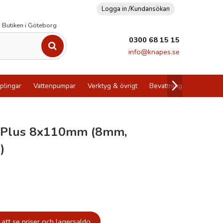
Logga in /
Kundansökan
Butiken i Göteborg
0300 68 15 15
info@knapes.se
plingar
Vattenpumpar
Verktyg & övrigt
Bevattning
Utförsälj
-Plus 8x110mm (8mm,
)
att se priser och lagersaldo