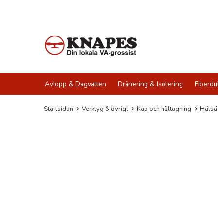
Avlopp & Dagvatten
Dränering & Isolering
Fiberdu
Startsidan
Verktyg & övrigt
Kap och håltagning
Hålså