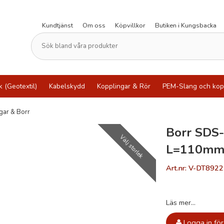
Kundtjänst
Om oss
Köpvillkor
Butiken i Kungsbacka
k (Geotextil)
Kabelskydd
Kopplingar & Rör
PEM-Slang och kop
gar & Borr
Borr SDS
Välj storlek
L=110mm
Art.nr: V-DT8922
Läs mer...
Logga in för 