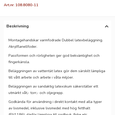
Art.nr: 108.8080-11
Beskrivning
Montagehandskar varmfodrade Dubbel latexbeläggning.
Akrylflanellfoder.
Passformen och rörligheten ger god bekvämlighet och
fingerkänsla.
Beläggningen av vattentät latex gör dem särskilt lämpliga
till vått arbete och arbete i våta miljöer.
Beläggningen av sandaktig latexskum säkerställer ett
utmärkt våt,- torr,- och oljegrepp.
Godkända för användning i direkt kontakt med alla typer
av livsmedel, inklusive livsmedel med hög fetthalt
(EN1186), därför lämpliga till jordbruk, fiske etc.