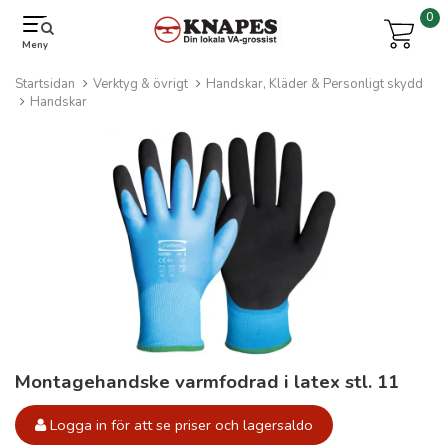
0
Meny
Startsidan
Verktyg & övrigt
Handskar, Kläder & Personligt skydd
Handskar
Montagehandske varmfodrad i latex stl. 11
Logga in för att se priser och lagersaldo