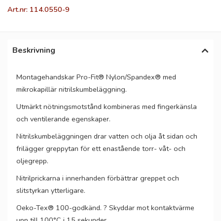
Art.nr: 114.0550-9
Beskrivning
Montagehandskar Pro-Fit® Nylon/Spandex® med
mikrokapillär nitrilskumbeläggning.
Utmärkt nötningsmotstånd kombineras med fingerkänsla
och ventilerande egenskaper.
Nitrilskumbeläggningen drar vatten och olja åt sidan och
frilägger greppytan för ett enastående torr- våt- och
oljegrepp.
Nitrilprickarna i innerhanden förbättrar greppet och
slitstyrkan ytterligare.
Oeko-Tex® 100-godkänd. ? Skyddar mot kontaktvärme
upp till 100°C i 15 sekunder.