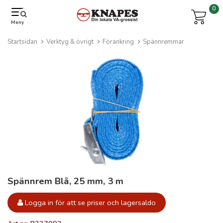
0
Meny
Startsidan
Verktyg & övrigt
Förankring
Spännremmar
Spännrem Blå, 25 mm, 3 m
Logga in för att se priser och lagersaldo