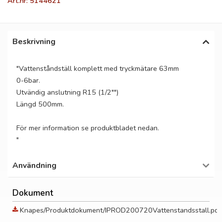
Art.nr: 5144621
Beskrivning
"Vattenståndställ komplett med tryckmätare 63mm
0-6bar.
Utvändig anslutning R15 (1/2"")
Längd 500mm.
För mer information se produktbladet nedan.
"
Användning
Dokument
Knapes/Produktdokument/IPROD200720Vattenstandsstall.pdf