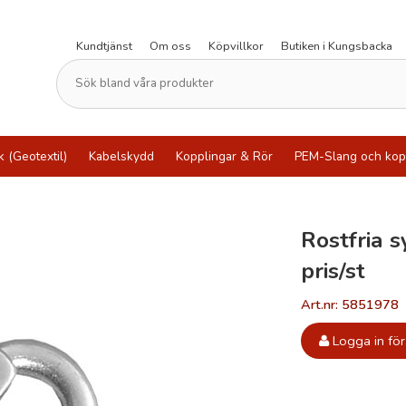
Kundtjänst
Om oss
Köpvillkor
Butiken i Kungsbacka
k (Geotextil)
Kabelskydd
Kopplingar & Rör
PEM-Slang och kop
Rostfria 
pris/st
Art.nr: 5851978
Logga in för 