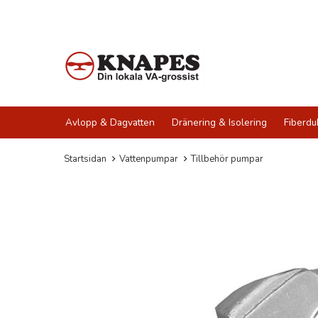
Avlopp & Dagvatten
Dränering & Isolering
Fiberdu
Startsidan
Vattenpumpar
Tillbehör pumpar