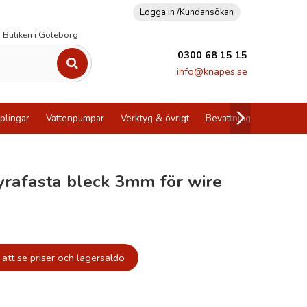
Logga in /
Kundansökan
Butiken i Göteborg
0300 68 15 15
info@knapes.se
plingar
Vattenpumpar
Verktyg & övrigt
Bevattning
Utförsälj
syrafasta bleck 3mm för wire
att se priser och lagersaldo