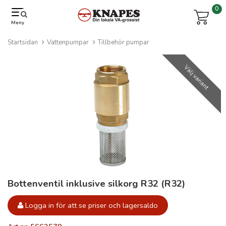
0
Meny
Startsidan
Vattenpumpar
Tillbehör pumpar
Välj variant
Bottenventil inklusive silkorg R32 (R32)
Logga in för att se priser och lagersaldo