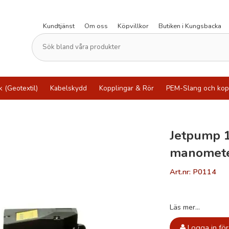
Kundtjänst
Om oss
Köpvillkor
Butiken i Kungsbacka
k (Geotextil)
Kabelskydd
Kopplingar & Rör
PEM-Slang och kop
Jetpump 1
manomet
Art.nr: P0114
Läs mer...
Logga in för 