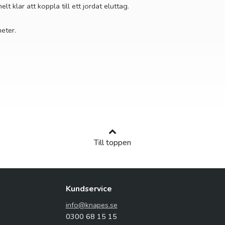
t klar att koppla till ett jordat eluttag.
eter.
Till toppen
Kundservice
info@knapes.se
0300 68 15 15