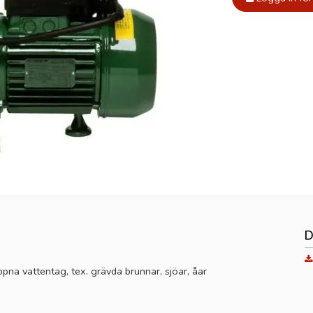
D
pna vattentag, tex. grävda brunnar, sjöar, åar