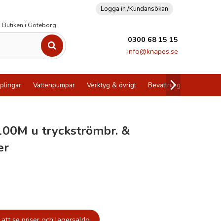
Logga in /
Kundansökan
Butiken i Göteborg
0300 68 15 15
info@knapes.se
plingar
Vattenpumpar
Verktyg & övrigt
Bevattning
Utförsälj
00M u tryckströmbr. &
er
att se priser och lagersaldo