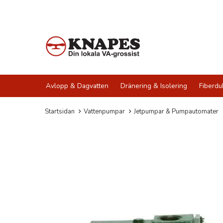
Avlopp & Dagvatten
Dränering & Isolering
Fiberdu
Startsidan
Vattenpumpar
Jetpumpar & Pumpautomater