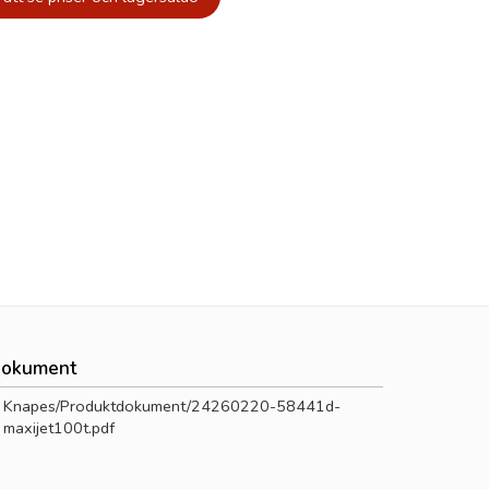
okument
Knapes/Produktdokument/24260220-58441d-
maxijet100t.pdf