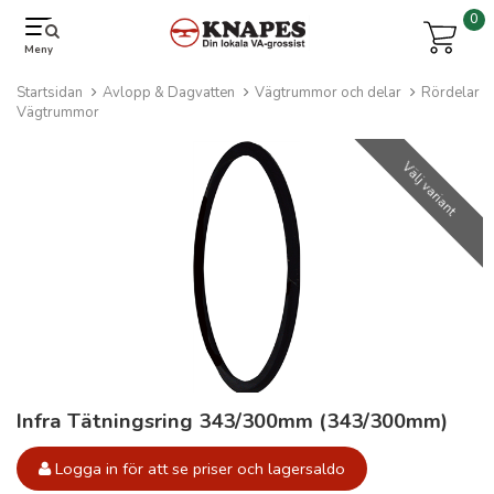
0
Meny
Startsidan
Avlopp & Dagvatten
Vägtrummor och delar
Rördelar
Vägtrummor
Välj variant
Infra Tätningsring 343/300mm (343/300mm)
Logga in för att se priser och lagersaldo