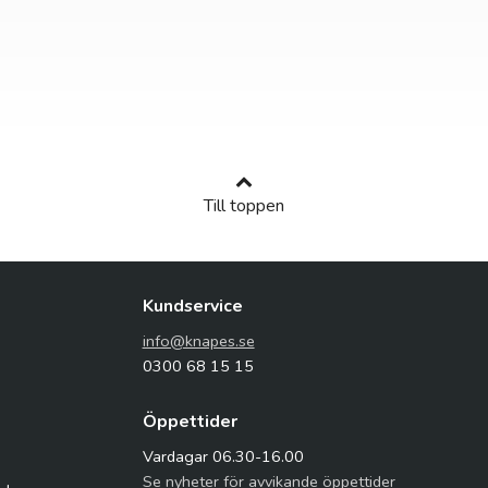
Till toppen
Kundservice
info@knapes.se
0300 68 15 15
Öppettider
Vardagar 06.30-16.00
Se nyheter för avvikande öppettider