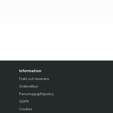
Information
Frakt och leverans
Ordervillkor
Personuppgiftspolicy
GDPR
Cookies