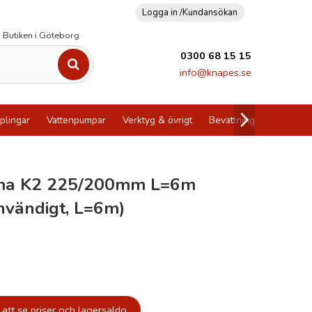
Logga in /
Kundansökan
Butiken i Göteborg
0300 68 15 15
info@knapes.se
plingar
Vattenpumpar
Verktyg & övrigt
Bevattning
Utförsälj
ma K2 225/200mm L=6m
nvändigt, L=6m)
att se priser och lagersaldo