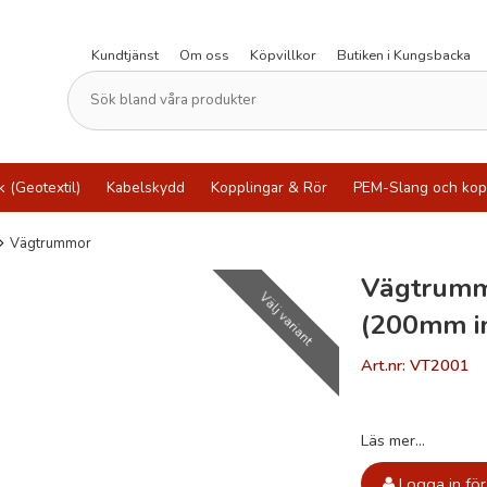
Kundtjänst
Om oss
Köpvillkor
Butiken i Kungsbacka
k (Geotextil)
Kabelskydd
Kopplingar & Rör
PEM-Slang och kop
Vägtrummor
Vägtrum
Välj variant
(200mm i
Art.nr: VT2001
Läs mer...
Logga in för 