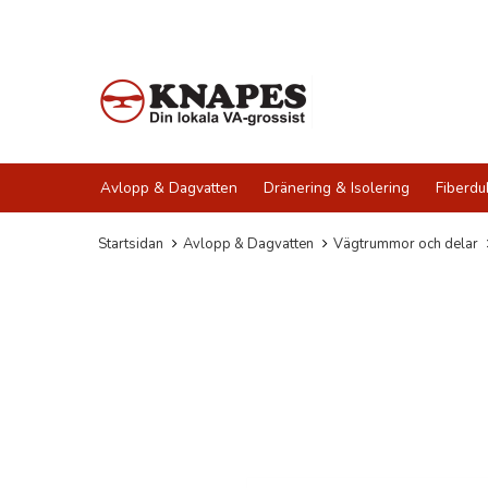
Avlopp & Dagvatten
Dränering & Isolering
Fiberdu
Startsidan
Avlopp & Dagvatten
Vägtrummor och delar