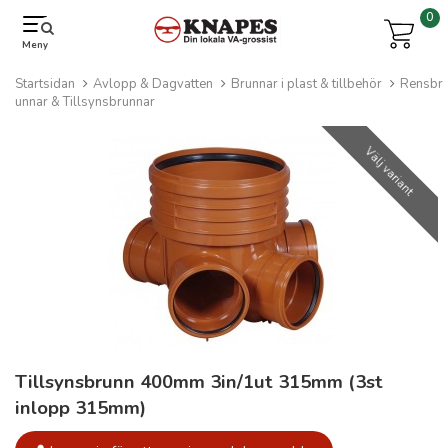
0
Meny
Startsidan
Avlopp & Dagvatten
Brunnar i plast & tillbehör
Rensbr
unnar & Tillsynsbrunnar
Välj variant
Tillsynsbrunn 400mm 3in/1ut 315mm (3st
inlopp 315mm)