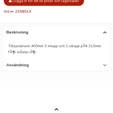
Logga in för att se priser och lagersaldo
Art.nr: 2358514
Beskrivning
Tillsynsbrunn 400mm 3 inlopp och 1 utlopp pÃ¥ 315mm.
FÃ¶r slÃ¤ta rÃ¶r
Användning