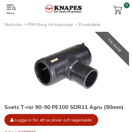
0
Meny
Startsidan
PEM-Slang och kopplingar
Elsvetsdelar
Välj storlek
Svets T-rör 90-90 PE100 SDR11 Agru (90mm)
Logga in för att se priser och lagersaldo