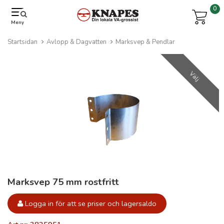
0
Meny
Startsidan
Avlopp & Dagvatten
Marksvep & Pendlar
Välj
Marksvep 75 mm rostfritt
Logga in för att se priser och lagersaldo