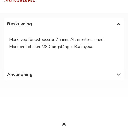
Art.nr: 3825951
Beskrivning
Marksvep för avlopssrör 75 mm. Att monteras med
Markpendel eller M8 Gängstång + Bladhylsa.
Användning