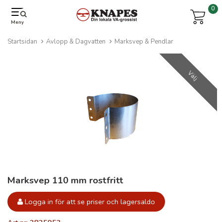
0
Meny
Startsidan
Avlopp & Dagvatten
Marksvep & Pendlar
Välj
Marksvep 110 mm rostfritt
Logga in för att se priser och lagersaldo