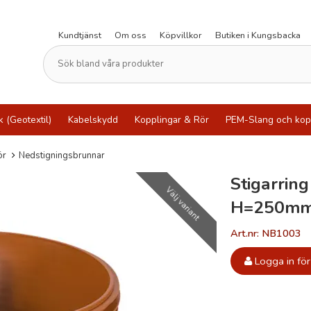
Kundtjänst
Om oss
Köpvillkor
Butiken i Kungsbacka
k (Geotextil)
Kabelskydd
Kopplingar & Rör
PEM-Slang och kop
ör
Nedstigningsbrunnar
Stigarrin
Välj variant
H=250mm
Art.nr: NB1003
Logga in för 