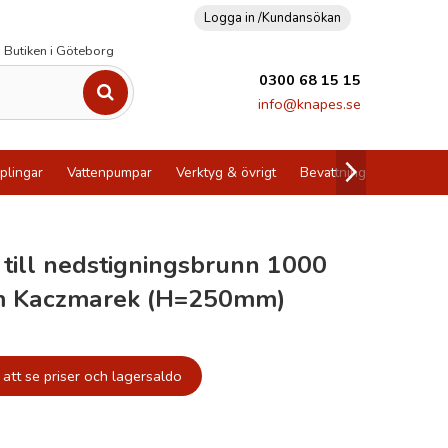
Logga in /
Kundansökan
Butiken i Göteborg
0300 68 15 15
info@knapes.se
plingar
Vattenpumpar
Verktyg & övrigt
Bevattning
Utförsälj
g till nedstigningsbrunn 1000
 Kaczmarek (H=250mm)
att se priser och lagersaldo