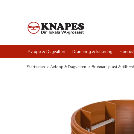
Avlopp & Dagvatten
Dränering & Isolering
Fiberdu
Startsidan
Avlopp & Dagvatten
Brunnar i plast & tillbeh