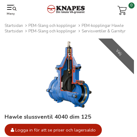
0
Meny
Startsidan
PEM-Slang och kopplingar
PEM-kopplingar Hawle
Startsidan
PEM-Slang och kopplingar
Servisventiler & Garnityr
Välj
Hawle slussventil 4040 dim 125
Logga in för att se priser och lagersaldo