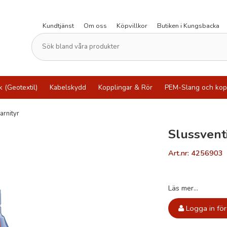
Kundtjänst
Om oss
Köpvillkor
Butiken i Kungsbacka
k (Geotextil)
Kabelskydd
Kopplingar & Rör
PEM-Slang och kop
arnityr
Slussvent
Art.nr: 4256903
Läs mer...
Logga in för 