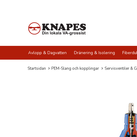
Avlopp & Dagvatten
Dränering & Isolering
Fiberdu
Startsidan
PEM-Slang och kopplingar
Servisventiler & G