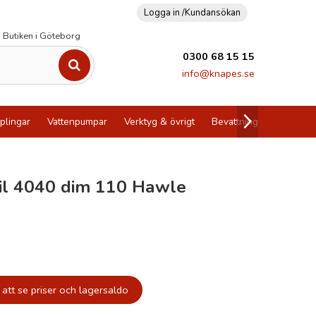
Logga in /
Kundansökan
Butiken i Göteborg
0300 68 15 15
info@knapes.se
plingar
Vattenpumpar
Verktyg & övrigt
Bevattning
Utförsälj
il 4040 dim 110 Hawle
att se priser och lagersaldo