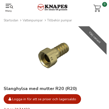
0
Meny
Startsidan
Vattenpumpar
Tillbehör pumpar
Välj variant
Slanghylsa med mutter R20 (R20)
Logga in för att se priser och lagersaldo