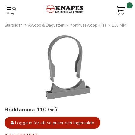
0
Meny
Startsidan
Avlopp & Dagvatten
Inomhusavlopp (HT)
110 MM
Rörklamma 110 Grå
Logga in för att se priser och lagersaldo