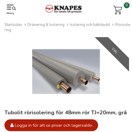
0
Meny
Startsidan
Dränering & Isolering
Isolering och fuktskydd
Rörisole
ring
Välj
Tubolit rörisolering för 48mm rör TJ=20mm, grå
Logga in för att se priser och lagersaldo