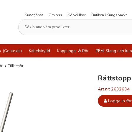
Kundtjänst
Om oss
Köpvillkor
Butiken i Kungsbacka
k (Geotextil)
Kabelskydd
Kopplingar & Rör
PEM-Slang och kop
ör
Tillbehör
Råttstop
Art.nr: 2632634
Logga in för 