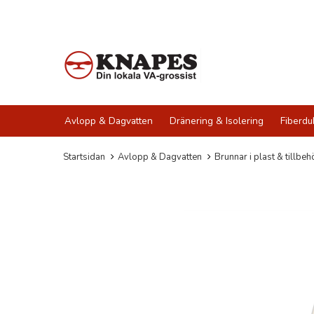
Avlopp & Dagvatten
Dränering & Isolering
Fiberdu
Startsidan
Avlopp & Dagvatten
Brunnar i plast & tillbeh