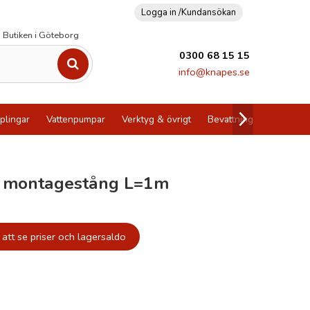
Logga in /
Kundansökan
Butiken i Göteborg
0300 68 15 15
info@knapes.se
plingar
Vattenpumpar
Verktyg & övrigt
Bevattning
Utförsälj
p montagestång L=1m
att se priser och lagersaldo