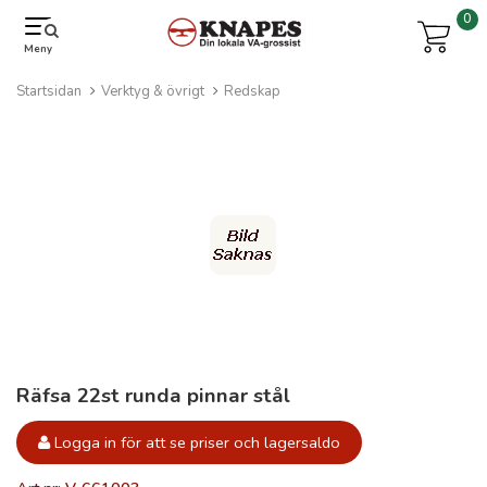
0
Meny
Startsidan
Verktyg & övrigt
Redskap
Räfsa 22st runda pinnar stål
Logga in för att se priser och lagersaldo