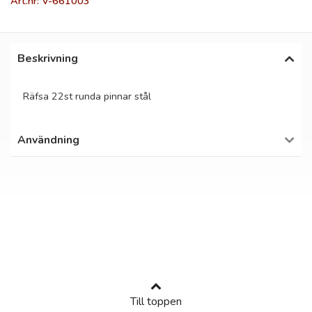
Art.nr: V-661003
Beskrivning
Räfsa 22st runda pinnar stål
Användning
Till toppen