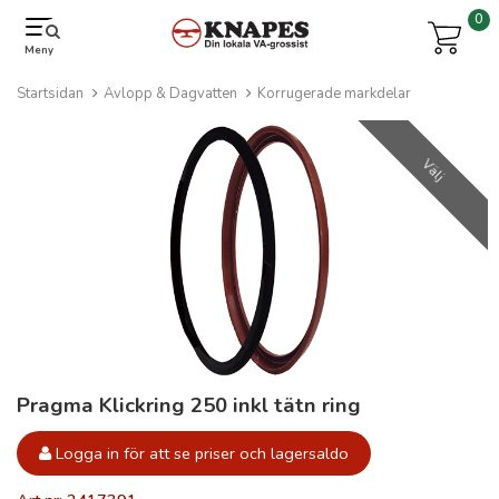
0
Meny
Startsidan
Avlopp & Dagvatten
Korrugerade markdelar
Välj
Pragma Klickring 250 inkl tätn ring
Logga in för att se priser och lagersaldo