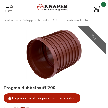
0
Meny
Startsidan
Avlopp & Dagvatten
Korrugerade markdelar
Välj
Pragma dubbelmuff 200
Logga in för att se priser och lagersaldo