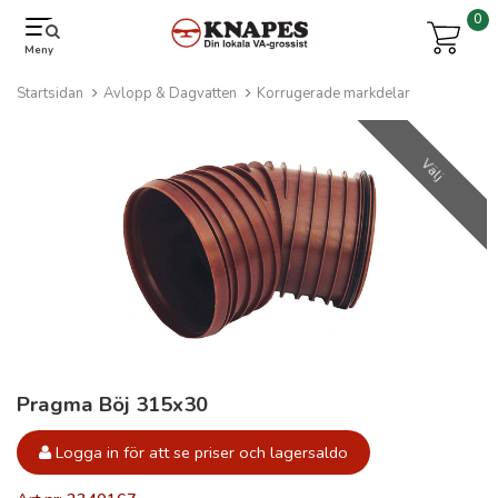
0
Meny
Startsidan
Avlopp & Dagvatten
Korrugerade markdelar
Välj
Pragma Böj 315x30
Logga in för att se priser och lagersaldo