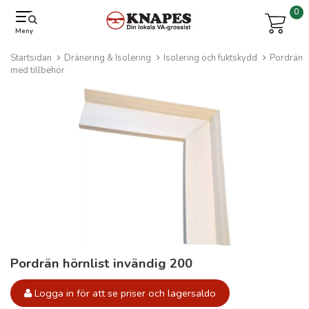
0
Meny
Startsidan
Dränering & Isolering
Isolering och fuktskydd
Pordrän
med tillbehör
Pordrän hörnlist invändig 200
Logga in för att se priser och lagersaldo