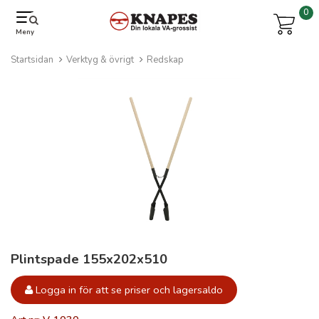
0
Meny
Startsidan
Verktyg & övrigt
Redskap
Plintspade 155x202x510
Logga in för att se priser och lagersaldo