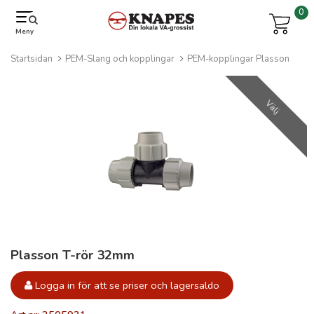
0
Meny
Startsidan
PEM-Slang och kopplingar
PEM-kopplingar Plasson
Välj
Plasson T-rör 32mm
Logga in för att se priser och lagersaldo