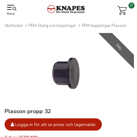
0
Meny
Startsidan
PEM-Slang och kopplingar
PEM-kopplingar Plasson
Välj
Plasson propp 32
Logga in för att se priser och lagersaldo