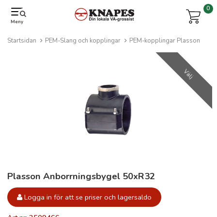
0
Meny
Startsidan
PEM-Slang och kopplingar
PEM-kopplingar Plasson
Välj
Plasson Anborrningsbygel 50xR32
Logga in för att se priser och lagersaldo