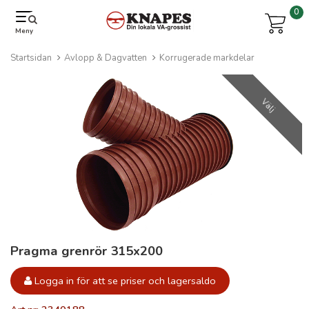
0
Meny
Startsidan
Avlopp & Dagvatten
Korrugerade markdelar
Välj
Pragma grenrör 315x200
Logga in för att se priser och lagersaldo