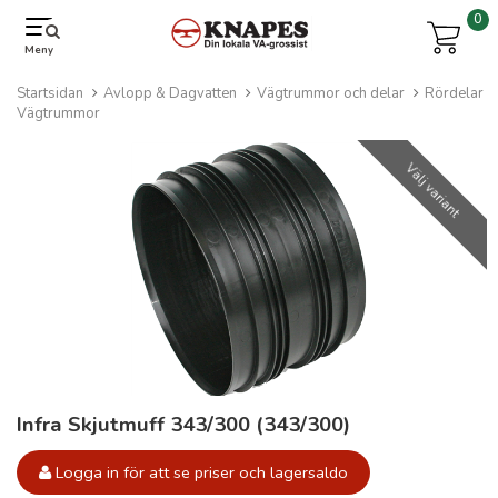
0
Meny
Startsidan
Avlopp & Dagvatten
Vägtrummor och delar
Rördelar
Vägtrummor
Välj variant
Infra Skjutmuff 343/300 (343/300)
Logga in för att se priser och lagersaldo