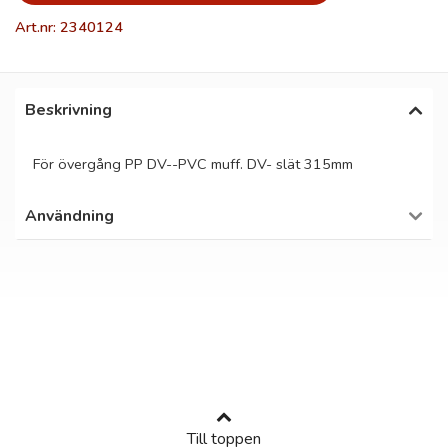
Art.nr: 2340124
Beskrivning
För övergång PP DV--PVC muff. DV- slät 315mm
Användning
Till toppen