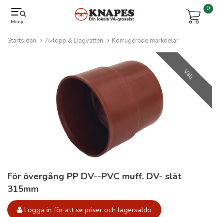
0
Meny
Startsidan
Avlopp & Dagvatten
Korrugerade markdelar
Välj
För övergång PP DV--PVC muff. DV- slät
315mm
Logga in för att se priser och lagersaldo