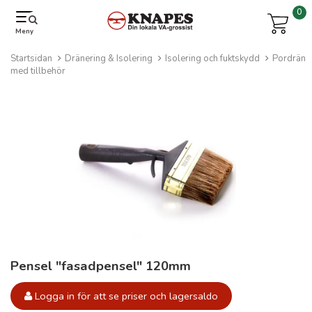
0
Meny
Startsidan
Dränering & Isolering
Isolering och fuktskydd
Pordrän
med tillbehör
Pensel "fasadpensel" 120mm
Logga in för att se priser och lagersaldo