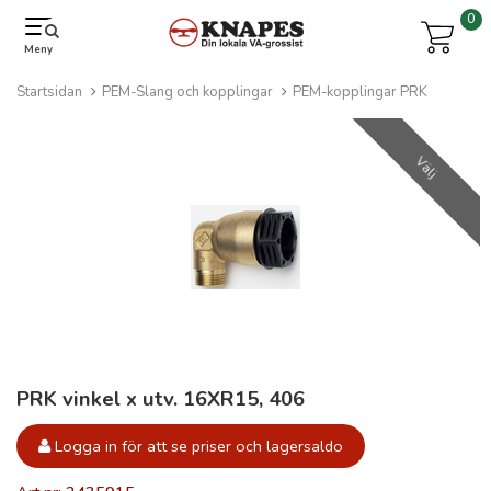
0
Meny
Startsidan
PEM-Slang och kopplingar
PEM-kopplingar PRK
Välj
PRK vinkel x utv. 16XR15, 406
Logga in för att se priser och lagersaldo