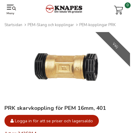
0
Meny
Startsidan
PEM-Slang och kopplingar
PEM-kopplingar PRK
Välj
PRK skarvkoppling för PEM 16mm, 401
Logga in för att se priser och lagersaldo