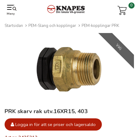
0
Meny
Startsidan
PEM-Slang och kopplingar
PEM-kopplingar PRK
Välj
PRK skarv rak utv.16XR15, 403
Logga in för att se priser och lagersaldo