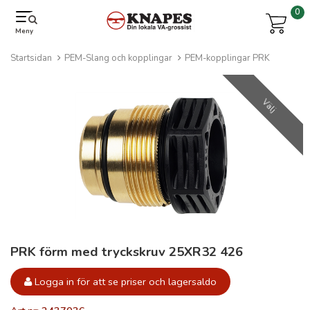
0
Meny
Startsidan
PEM-Slang och kopplingar
PEM-kopplingar PRK
Välj
PRK förm med tryckskruv 25XR32 426
Logga in för att se priser och lagersaldo