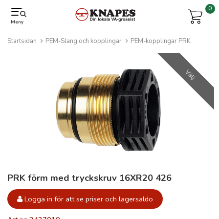
0
Meny
Startsidan
PEM-Slang och kopplingar
PEM-kopplingar PRK
Välj
PRK förm med tryckskruv 16XR20 426
Logga in för att se priser och lagersaldo