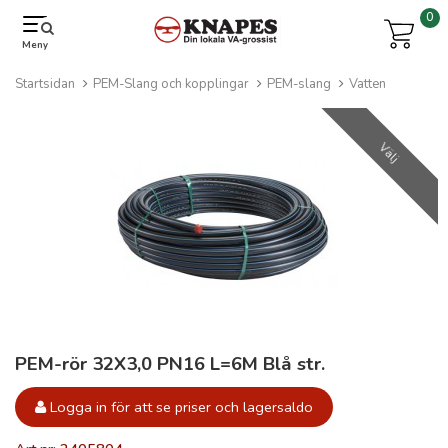
0
Meny
Startsidan
PEM-Slang och kopplingar
PEM-slang
Vatten
Välj
PEM-rör 32X3,0 PN16 L=6M Blå str.
Logga in för att se priser och lagersaldo