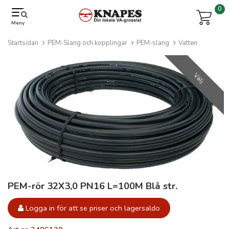
0
Meny
Startsidan
PEM-Slang och kopplingar
PEM-slang
Vatten
Välj
PEM-rör 32X3,0 PN16 L=100M Blå str.
Logga in för att se priser och lagersaldo