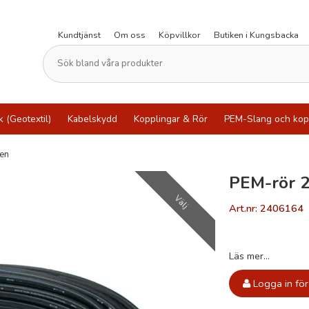
Kundtjänst
Om oss
Köpvillkor
Butiken i Kungsbacka
k (Geotextil)
Kabelskydd
Kopplingar & Rör
PEM-Slang och kop
ten
PEM-rör 2
Välj
Art.nr: 2406164
Läs mer...
Logga in för 