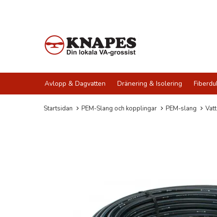
Avlopp & Dagvatten
Dränering & Isolering
Fiberdu
Startsidan
PEM-Slang och kopplingar
PEM-slang
Vat