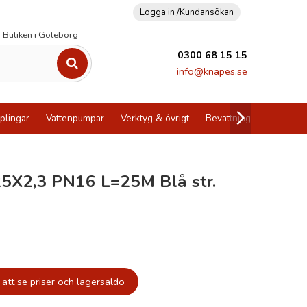
Logga in /
Kundansökan
Butiken i Göteborg
0300 68 15 15
info@knapes.se
plingar
Vattenpumpar
Verktyg & övrigt
Bevattning
Utförsälj
5X2,3 PN16 L=25M Blå str.
att se priser och lagersaldo