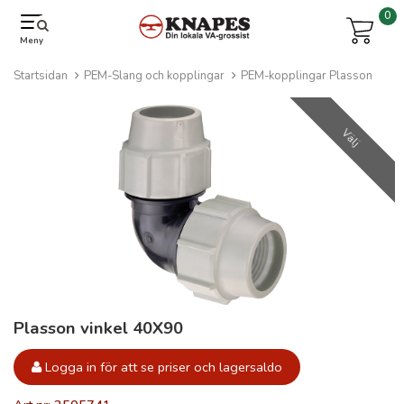
0
Meny
Startsidan
PEM-Slang och kopplingar
PEM-kopplingar Plasson
Välj
Plasson vinkel 40X90
Logga in för att se priser och lagersaldo